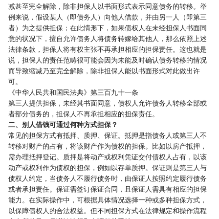
减甚至完全解除，除非担保人以书面形式表示同意债务的转移。举
例来说，假设某人（即债务人）向他人借款，并由另一人（即第三
者）为之提供担保；在此情形下，如果债权人在未经担保人书面同
意的状况下，擅自允许债务人将债务转嫁给其他人，那么依照上述
法律条款，担保人将有权主张不再承担相应的担保责任。这也就是
说，担保人的责任范畴很可能会因为未能及时确认债务转移的情况
而导致缩减乃至完全解除，除非担保人能以书面形式对此做出许
可。
《中华人民共和国民法典》第三百九十一条
第三人提供担保，未经其书面同意，债权人允许债务人转移全部或
者部分债务的，担保人不再承担相应的担保责任。
二、别人借钱可通过何种方式担保？
常见的担保方式有抵押、质押、保证。抵押是指债务人或第三人不
转移对财产的占有，将该财产作为债权的担保。比如以房产抵押，
需办理抵押登记。质押是将动产或权利凭证交付债权人占有，以该
动产或权利作为债权的担保，例如以存单质押。保证则是第三人与
债权人约定，当债务人不履行债务时，由保证人按照约定履行债务
或者承担责任。保证需签订保证合同，且保证人需具有相应的担保
能力。在实际操作中，可根据具体情况选择一种或多种担保方式，
以保障债权人的合法权益。但不同担保方式在法律规定和操作流程